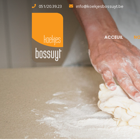
051/20.39.23
info@koekjesbossuyt.be
ACCEUIL
NO