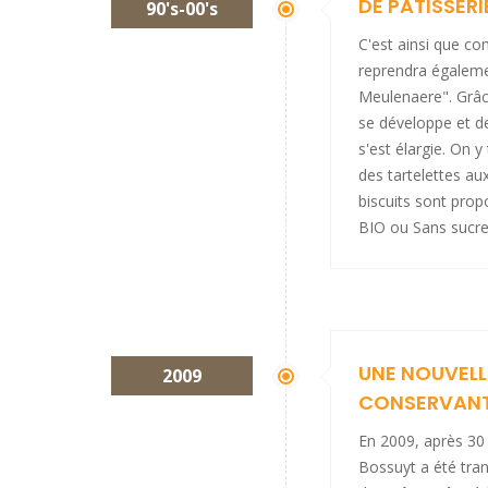
DE PATISSERI
90's-00's
C'est ainsi que co
reprendra égaleme
Meulenaere". Grâce
se développe et d
s'est élargie. On y
des tartelettes a
biscuits sont prop
BIO ou Sans sucre
UNE NOUVELL
2009
CONSERVANT
En 2009, après 30 
Bossuyt a été tran