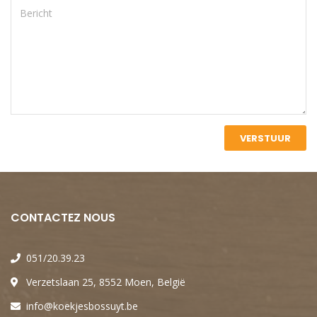
CONTACTEZ NOUS
051/20.39.23
Verzetslaan 25, 8552 Moen, België
info@koekjesbossuyt.be