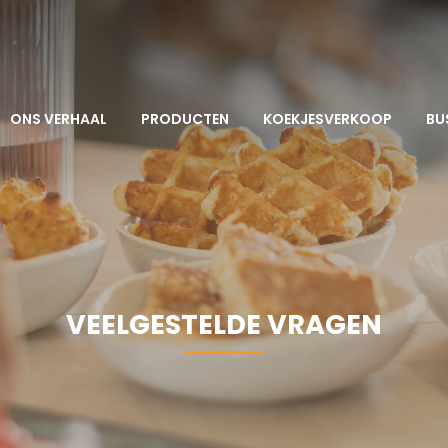
ONS VERHAAL
PRODUCTEN
KOEKJESVERKOOP
BU
VEELGESTELDE VRAGEN