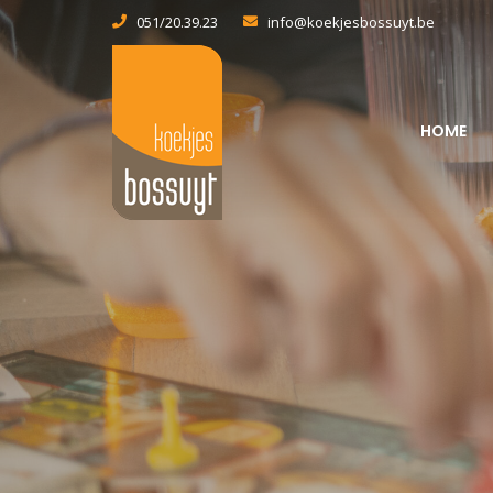
051/20.39.23
info@koekjesbossuyt.be
HOME