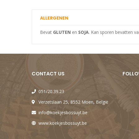
ALLERGENEN
Bevat
GLUTEN
en
SOJA
. Kan sporen bevatten va
CONTACT US
FOLLO
051/20.39.23
Verzetslaan 25, 8552 Moen, België
info@koekjesbossuyt.be
www.koekjesbossuyt.be