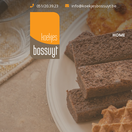
051/20.39.23
info@koekjesbossuyt.be
HOME