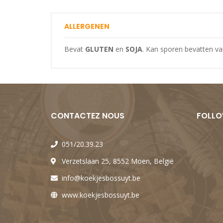
ALLERGENEN
Bevat
GLUTEN
en
SOJA
. Kan sporen bevatten va
CONTACTEZ NOUS
FOLLO
051/20.39.23
Verzetslaan 25, 8552 Moen, België
info@koekjesbossuyt.be
www.koekjesbossuyt.be