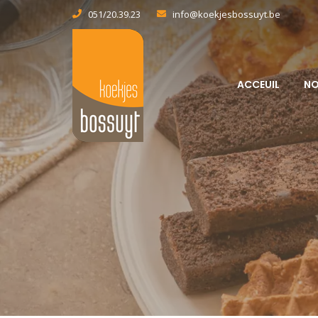
051/20.39.23
info@koekjesbossuyt.be
ACCEUIL
NO