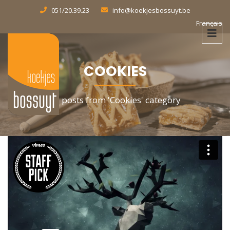
051/20.39.23
info@koekjesbossuyt.be
Français
COOKIES
All posts from 'Cookies' category