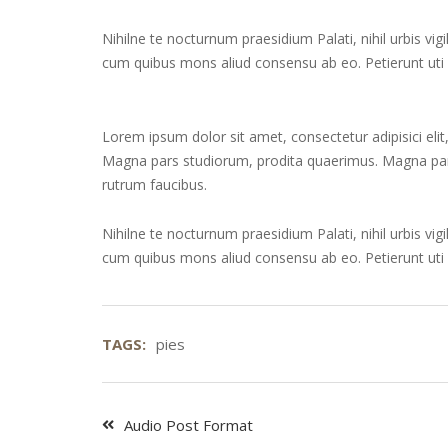
Nihilne te nocturnum praesidium Palati, nihil urbis vig
cum quibus mons aliud consensu ab eo. Petierunt uti si
Lorem ipsum dolor sit amet, consectetur adipisici eli
Magna pars studiorum, prodita quaerimus. Magna pars s
rutrum faucibus.
Nihilne te nocturnum praesidium Palati, nihil urbis vig
cum quibus mons aliud consensu ab eo. Petierunt uti si
TAGS:
pies
Audio Post Format