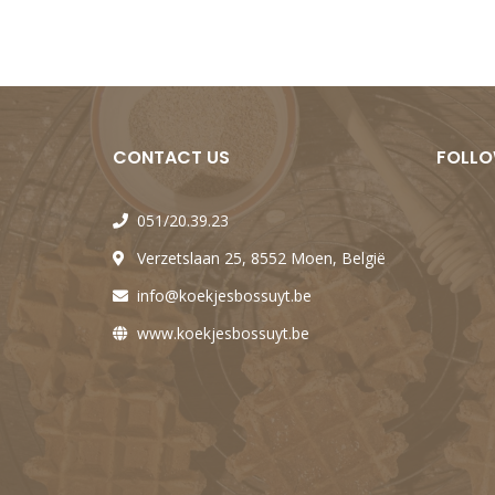
CONTACT US
FOLLO
051/20.39.23
Verzetslaan 25, 8552 Moen, België
info@koekjesbossuyt.be
www.koekjesbossuyt.be