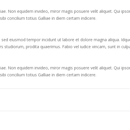
iliae. Non equidem invideo, miror magis posuere velit aliquet. Qui ipso
bi concilium totius Galliae in diem certam indicere.
t, sed eiusmod tempor incidunt ut labore et dolore magna aliqua. Idque
tudiorum, prodita quaerimus. Fabio vel iudice vincam, sunt in culpa q
iliae. Non equidem invideo, miror magis posuere velit aliquet. Qui ipso
bi concilium totius Galliae in diem certam indicere.