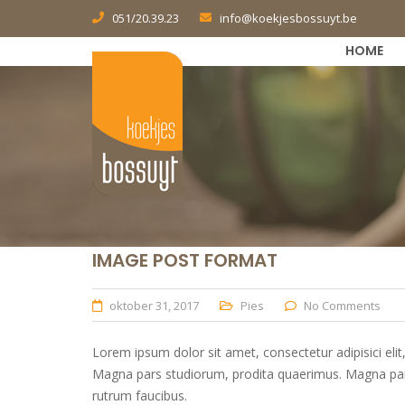
051/20.39.23
info@koekjesbossuyt.be
HOME
IMAGE POST FORMAT
oktober 31, 2017
Pies
No Comments
Lorem ipsum dolor sit amet, consectetur adipisici eli
Magna pars studiorum, prodita quaerimus. Magna pars s
rutrum faucibus.