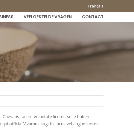
Français
SINESS
VEELGESTELDE VRAGEN
CONTACT
 Caesaris facere voluntate liceret: sese habere.
ui officia. Vivamus sagittis lacus vel augue laoreet