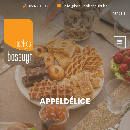
051/20.39.23
info@koekjesbossuyt.be
Français
APPELDÉLICE